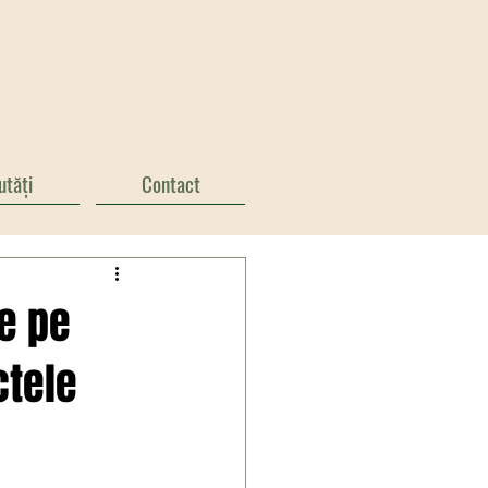
utăți
Contact
te pe
ctele