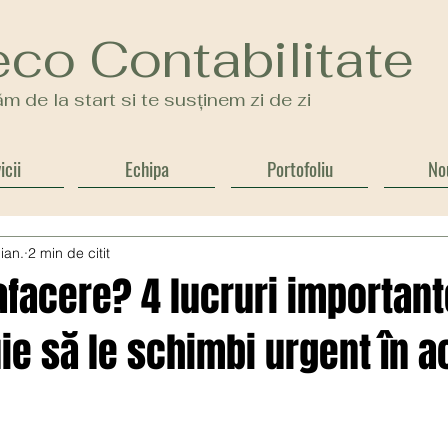
eco Contabilitate
m de la start si te susținem zi de zi
icii
Echipa
Portofoliu
No
ian.
2 min de citit
afacere? 4 lucruri importan
ie să le schimbi urgent în a