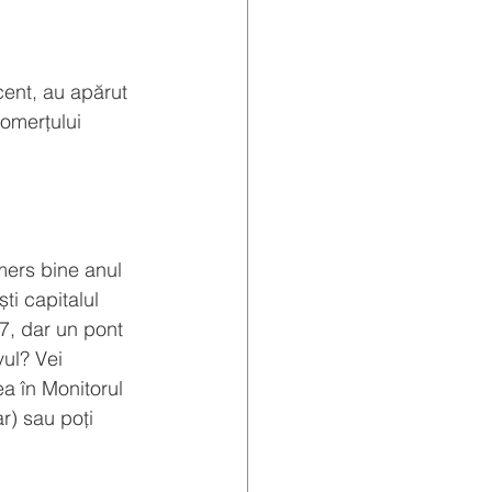
cent, au apărut 
Comerțului 
mers bine anul 
ti capitalul 
7, dar un pont 
ul? Vei 
a în Monitorul 
r) sau poți 