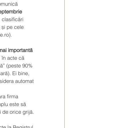
omunică 
eptembrie 
clasificări 
 și pe cele 
e.ro
).
mai importantă 
 în acte că 
tă” (peste 90% 
ară). Ei bine, 
nsidera automat 
ra firma 
mplu este să 
i de orice grijă.
te la Registrul 