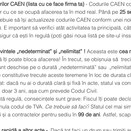
ilor CAEN (lista cu ce face firma ta)
 - Codurile CAEN c
lor cu ce se ocupă afacerea ta în mod real. Până pe 
25 s
trebuie să își actualizeze codurile CAEN conform unei noi 
E important să verifici atât activitatea ta principală, cât
igur că ești în regulă (poți găsi noua listă pe site-ul 
inss
vintele „nedeterminat” și „nelimitat” !
 Aceasta este 
cea 
ă îți poate bloca afacerea! În trecut, se obișnuia să  treci
sunt deschise pe o durată „nedeterminată” sau  „nelimita
e constitutive trecute aceste teremene în loc de durata cl
t: dacă nu ai o durată clară și fixă în acte, statul va co
lă doar 3 ani, așa cum prevede Codul Civil.
 regulă, consecințele sunt grave: Fiscul îți poate decla
 anula codul de TVA. 
Ce trebuie să faci?
 Sfatul cel mai si
i și a contractelor pentru sediu în 
99 de ani
. Astfel, scap
 rapidă a altor acte - 
 Dacă tot faci un drum sau trimiți ac