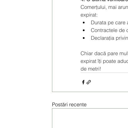
Comerțului, mai arun
expirat:
Durata pe care a
Contractele de 
Declarația privi
Chiar dacă pare multă
expirat îți poate ad
de metri!
Postări recente