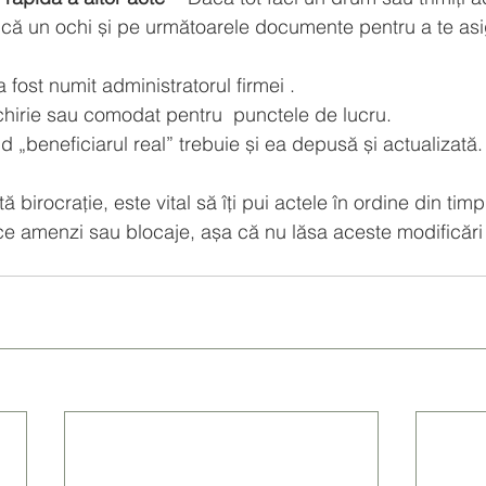
că un ochi și pe următoarele documente pentru a te asi
 fost numit administratorul firmei .
chirie sau comodat pentru  punctele de lucru.
nd „beneficiarul real” trebuie și ea depusă și actualizată.
 birocrație, este vital să îți pui actele în ordine din tim
uce amenzi sau blocaje, așa că nu lăsa aceste modificări