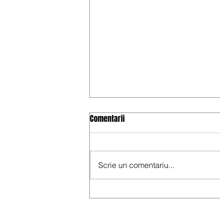
Comentarii
Scrie un comentariu...
Participarea salariaților la profit –
un mecanism care