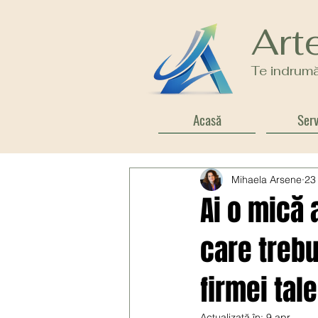
Art
Te indrumă
Acasă
Serv
Mihaela Arsene
23 
Ai o mică 
care trebu
firmei tale
Actualizată în:
9 apr.