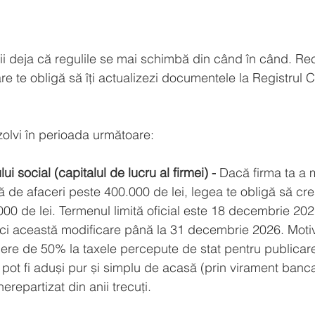
tii deja că regulile se mai schimbă din când în când. Re
re te obligă să îți actualizezi documentele la Registrul 
zolvi în perioada următoare:
ui social (capitalul de lucru al firmei) -
 Dacă firma ta a 
ră de afaceri peste 400.000 de lei, legea te obligă să creș
000 de lei. Termenul limită oficial este 18 decembrie 202
aci această modificare până la 31 decembrie 2026. Motiv
ere de 50% la taxele percepute de stat pentru publicare
a pot fi aduși pur și simplu de acasă (prin virament banca
nerepartizat din anii trecuți.