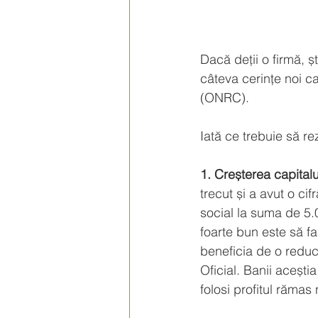
Dacă deții o firmă, ș
câteva cerințe noi ca
(ONRC). 
Iată ce trebuie să re
1. Creșterea capitalul
trecut și a avut o cif
social la suma de 5.
foarte bun este să f
beneficia de o reduc
Oficial. Banii acești
folosi profitul rămas 