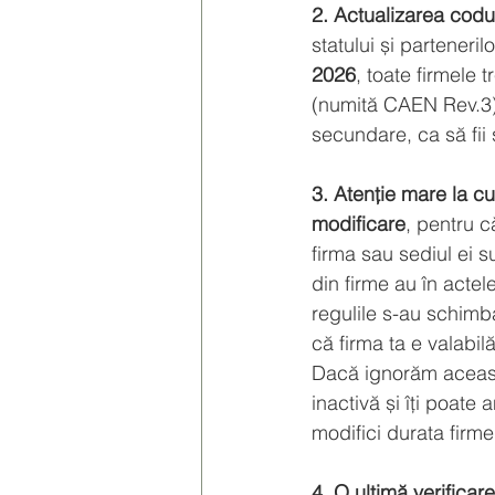
2. Actualizarea codur
statului și parteneri
2026
, toate firmele 
(numită CAEN Rev.3). 
secundare, ca să fii s
3. Atenție mare la cu
modificare
, pentru c
firma sau sediul ei 
din firme au în actel
regulile s-au schimba
că firma ta e valabi
Dacă ignorăm această
inactivă și îți poate
modifici durata firme
4. O ultimă verificare