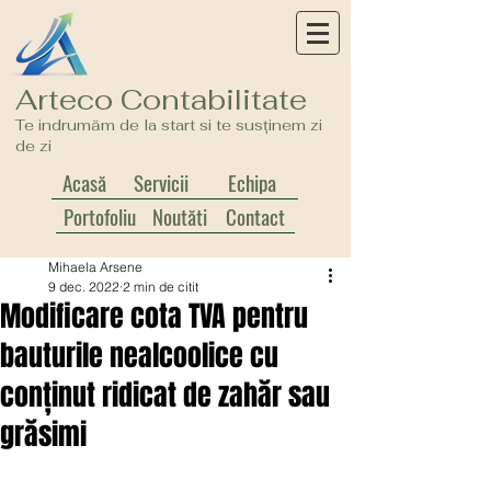
Arteco Contabilitate
Te indrumăm de la start si te susținem zi
de zi
Acasă
Servicii
Echipa
Portofoliu
Noutăți
Contact
Mihaela Arsene
9 dec. 2022
2 min de citit
Modificare cota TVA pentru
bauturile nealcoolice cu
conținut ridicat de zahăr sau
grăsimi