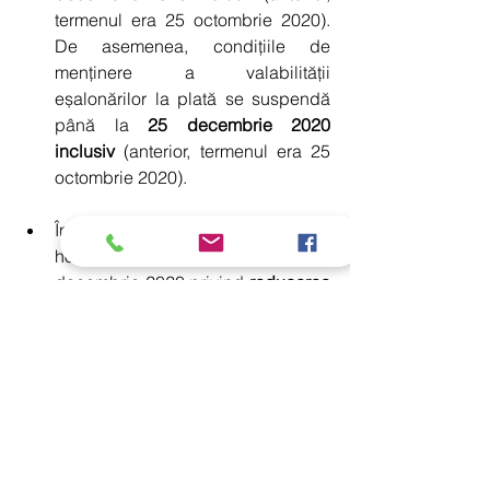
termenul era 25 octombrie 2020). 
De asemenea, condițiile de 
menținere a valabilității 
eșalonărilor la plată se suspendă 
până la 
25 decembrie 2020 
inclusiv
 (anterior, termenul era 25 
octombrie 2020).
În anul 2020 consiliile locale pot 
hotărâri până la data de 2 
decembrie 2020 privind 
reducerea 
impozitului pe clădiri cu până la 
50%
, pentru clădirile 
nerezidențiale, dacă în perioada 
stării de urgență și/sau alertă, 
proprietarii sau utilizatorii clădirilor 
au fost obligați să își întrerupă total 
activitatea economică sau dacă 