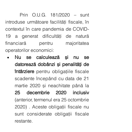
	Prin O.U.G. 181/2020 – sunt  
introduse următoare facilități fiscale,
în 
contextul în care pandemia de COVID-
19 a generat dificultăți de natură 
financiară pentru majoritatea 
operatorilor economici:
Nu se calculează și nu se 
datorează dobânzi și penalități de 
întârziere
 pentru obligațiile fiscale 
scadente începând cu data de 21 
martie 2020 și neachitate până la 
25 decembrie 2020 inclusiv 
(anterior, termenul era 25 octombrie 
2020) . Aceste obligații fiscale nu 
sunt considerate obligații fiscale 
restante.