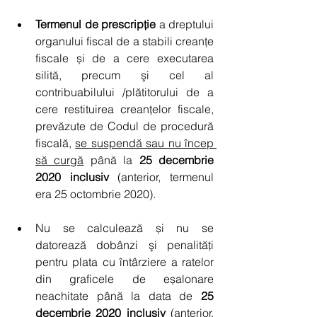
Termenul de prescripție 
a dreptului 
organului fiscal de a stabili creanțe 
fiscale și de a cere executarea 
silită, precum şi cel al 
contribuabilului /plătitorului de a 
cere restituirea creanțelor fiscale, 
prevăzute de Codul de procedură 
fiscală, 
se suspendă sau nu încep 
să curgă
 până la 
25 decembrie 
2020 inclusiv 
(anterior, termenul 
era 25 octombrie 2020).
Nu se calculează și nu se 
datorează dobânzi şi penalități 
pentru plata cu întârziere a ratelor 
din graficele de eșalonare 
neachitate până la data de 
25 
decembrie 2020 inclusiv
 (anterior, 