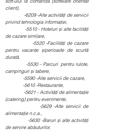
soft-ului la comandă (software orientat 
client),
               -6209 -Alte activități de servicii 
privind tehnologia informației,
               -5510 - Hoteluri și alte facilități 
de cazare similare,
               -5520 -Facilități de cazare 
pentru vacanțe șiperioade de scurtă 
durată,
               -5530 – Parcuri  pentru rulote, 
campinguri și tabere,
               -5590 -Alte servicii de cazare,
               -5610 -Restaurante,
               -5621 - Activități de alimentație 
(catering) pentru evenimente,
               -5629 -Alte servicii de 
alimentație n.c.a.,
               -5630 -Baruri și alte activități 
de servire abăuturilor,