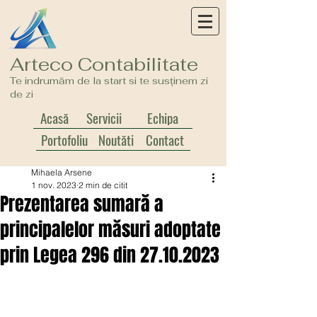
Arteco Contabilitate
Te indrumăm de la start si te susținem zi
de zi
Acasă
Servicii
Echipa
Portofoliu
Noutăți
Contact
Mihaela Arsene
1 nov. 2023
2 min de citit
Prezentarea sumară a
principalelor măsuri adoptate
prin Legea 296 din 27.10.2023