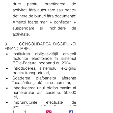
dure pentru practicarea de 
activități fără autorizare sau pentru 
deținere de bunuri fără documente: 
Amenzi foarte mari + confiscări + 
suspendare și închidere de 
activitate.
3.     CONSOLIDAREA DISCIPLINEI 
FINANCIARE:
Instituirea obligativității emiterii 
facturilor electronice în sistemul 
RO e-Factura incepand cu 2024,
Introducerea sistemului e-Sigiliu 
pentru transportatori,
Scăderea plafoanelor aferente 
încasărilor și plăților cu numerar,
Introducerea unui plafon maxim al 
numerarului din casierie: 50.000 
lei,
Imprumuturile efectuate de 
asociatii/ adminitratorii societații 
sunt permise doar prin banca,