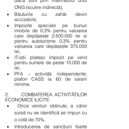
dacă sunt prin intermediul unui 
ONG (scutire indirectă),
Băuturile cu zahăr devin 
accizabile,
Impozite speciale pe bunuri 
imobile de 0,3% pentru valoarea 
care depășește 2.500.000 lei si 
pentru autoturisme 0,3% pentru 
valoarea care depășește 375.000 
lei,
IT-iștii platesc impozit pe venit 
pentru sumele de peste 10.000 de 
lei,
PFA – activități independente: 
plafon CASS la 60 de salarii 
minime.
2.      COMBATEREA ACTIVITĂȚILOR 
ECONOMICE ILICITE:
 Orice venituri obținute, a căror 
sursă nu se identifică se impun cu 
o cotă de 70%, 
Introducerea de sancțiuni foarte 