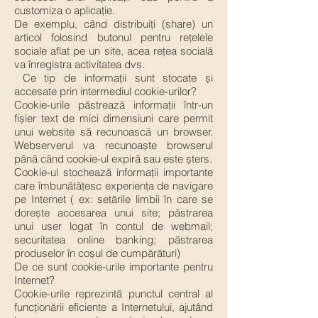
customiza o aplicație.
De exemplu, când distribuiți (share) un
articol folosind butonul pentru rețelele
sociale aflat pe un site, acea rețea socială
va înregistra activitatea dvs.
Ce tip de informații sunt stocate și
accesate prin intermediul cookie-urilor?
Cookie-urile păstrează informații într-un
fișier text de mici dimensiuni care permit
unui website să recunoască un browser.
Webserverul va recunoaște browserul
până când cookie-ul expiră sau este șters.
Cookie-ul stochează informații importante
care îmbunătățesc experiența de navigare
pe Internet ( ex: setările limbii în care se
dorește accesarea unui site; păstrarea
unui user logat în contul de webmail;
securitatea online banking; păstrarea
produselor în coșul de cumpărături)
De ce sunt cookie-urile importante pentru
Internet?
Cookie-urile reprezintă punctul central al
funcționării eficiente a Internetului, ajutând