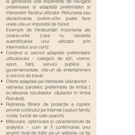
la generarea unei experiențe de navigare
prietenoase și adaptată preferințelor și
intereselor fiecărui utilizator. Refuzarea sau
dezactivarea cookie-urilor poate face
unele site-uri imposibil de folosit.
Exemple de întrebuințări importante ale
cookie-urilor (care nu necesită
autentificarea unui utilizator prin
intermediul unui cont):
Conținut și servicii adaptate preferințelor
utilizatorului – categorii de știri, vreme,
sport, hărți, servicii publice și
guvernamentale, site-uri de entertainment
și servicii de travel.
Oferte adaptate pe interesele utilizatorilor –
reținerea parolelor, preferințele de limbă (
ex:afișarea rezultatelor căutarilor în limba
Română).
Reținerea filtrelor de protecție a copiilor
privind conținutul pe Internet (opțiuni family
mode, funcții de safe search).
Măsurare, optimizare și caracteristicile de
analytics – cum ar fi confirmarea unui
anumit nivel de trafic pe un website, ce tip