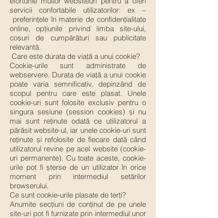
eforturile multor websiteuri pentru a oferi
servicii confortabile utilizatorilor: ex –
preferințele în materie de confidențialitate
online, opțiunile privind limba site-ului,
coșuri de cumpărături sau publicitate
relevantă.
Care este durata de viață a unui cookie?
Cookie-urile sunt administrate de
webservere. Durata de viață a unui cookie
poate varia semnificativ, depinzând de
scopul pentru care este plasat. Unele
cookie-uri sunt folosite exclusiv pentru o
singura sesiune (session cookies) și nu
mai sunt reținute odată ce utilizatorul a
părăsit website-ul, iar unele cookie-uri sunt
reținute și refolosite de fiecare dată când
utilizatorul revine pe acel website (cookie-
uri permanente). Cu toate aceste, cookie-
urile pot fi șterse de un utilizator în orice
moment prin intermediul setărilor
browserului.
Ce sunt cookie-urile plasate de terți?
Anumite secțiuni de conținut de pe unele
site-uri pot fi furnizate prin intermediul unor