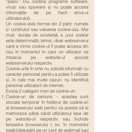
“pasiv” (nu conține programe software,
viruși sau spyware și nu poate accesa
informațiile de pe hard drive-ul
utilizatorului).
Un cookie este format din 2 părți: numele
și conținutul sau valoarea cookie-ului. Mai
mult, durata de existență a unui cookie
este determinată; tehnic, doar webserverul
care a trimis cookie-ul îl poate accesa din
nou în momentul în care un utilizator se
întoarce pe website-ul asociat
webserverului respectiv.
Cookie-urile în sine nu solicită informații cu
caracter personal pentru a putea fi utilizate
și, în cele mai multe cazuri, nu identifică
personal utilizatorii de internet.
Exista 2 categorii mari de cookie-uri:
Cookie-uri de sesiune – acestea sunt
stocate temporar în folderul de cookie-uri
al browserului web pentru ca acesta să le
memoreze până când utilizatorul iese de
pe website-ul respectiv sau închide
fereastra browserului ( ex: în momentul
logării/delogării pe un cont de webmail sau