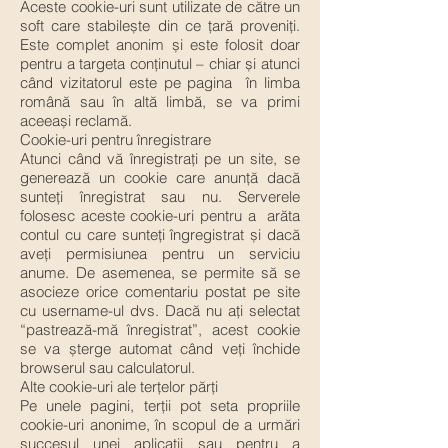
Aceste cookie-uri sunt utilizate de către un
soft care stabilește din ce țară proveniți.
Este complet anonim și este folosit doar
pentru a targeta conținutul – chiar și atunci
când vizitatorul este pe pagina în limba
română sau în altă limbă, se va primi
aceeași reclamă.
Cookie-uri pentru înregistrare
Atunci când vă înregistrați pe un site, se
generează un cookie care anunță dacă
sunteți înregistrat sau nu. Serverele
folosesc aceste cookie-uri pentru a arăta
contul cu care sunteți îngregistrat și dacă
aveți permisiunea pentru un serviciu
anume. De asemenea, se permite să se
asocieze orice comentariu postat pe site
cu username-ul dvs. Dacă nu ați selectat
“pastrează-mă înregistrat”, acest cookie
se va șterge automat când veți închide
browserul sau calculatorul.
Alte cookie-uri ale terțelor părți
Pe unele pagini, terții pot seta propriile
cookie-uri anonime, în scopul de a urmări
succesul unei aplicații sau pentru a