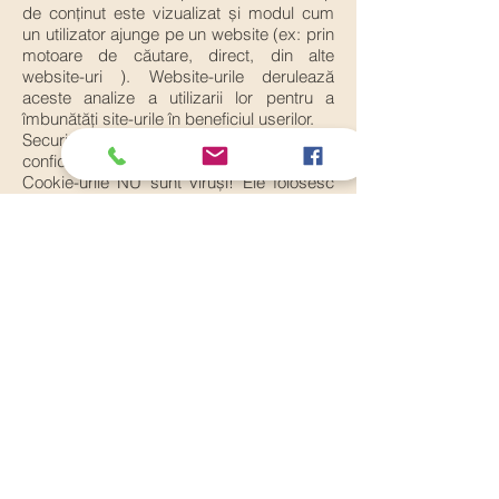
de conținut este vizualizat și modul cum
un utilizator ajunge pe un website (ex: prin
motoare de căutare, direct, din alte
website-uri ). Website-urile derulează
aceste analize a utilizarii lor pentru a
îmbunătăți site-urile în beneficiul userilor.
Securitate si probleme legate de
confidențialitate
Cookie-urile NU sunt viruși! Ele folosesc
formate tip plain text. Nu sunt alcătuite din
bucăți de cod, așa că nu pot fi executate,
nici nu se pot auto-executa. In consecință,
nu se pot duplica sau replica pe alte rețele
pentru a se rula sau replica din nou.
Deoarece nu pot îndeplini aceste funcții,
nu pot fi considerate viruși.
Cookie-urile pot fi totuși folosite pentru
scopuri negative. Deoarece stocheaza
informații despre preferințele și istoricul de
navigare al utilizatorilor, atât pe un anume
site cât și pe mai multe alte siteuri, cookie-
urile pot fi folosite ca o formă de Spyware.
Multe produse anti-spyware sunt