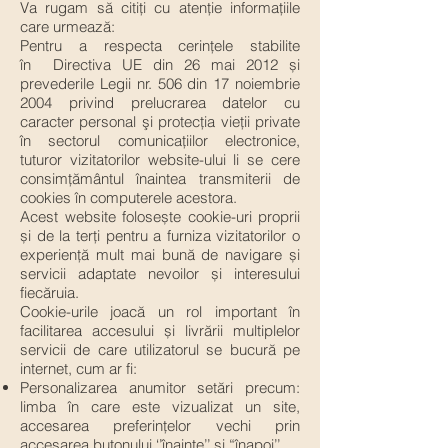
Va rugam să citiți cu atenție informațiile
care urmează:
Pentru a respecta cerințele stabilite
în Directiva UE din 26 mai 2012 și
prevederile Legii nr. 506 din 17 noiembrie
2004 privind prelucrarea datelor cu
caracter personal şi protecţia vieţii private
în sectorul comunicaţiilor electronice,
tuturor vizitatorilor website-ului li se cere
consimțământul înaintea transmiterii de
cookies în computerele acestora.
Acest website folosește cookie-uri proprii
și de la terți pentru a furniza vizitatorilor o
experiență mult mai bună de navigare și
servicii adaptate nevoilor și interesului
fiecăruia.
Cookie-urile joacă un rol important în
facilitarea accesului și livrării multiplelor
servicii de care utilizatorul se bucură pe
internet, cum ar fi:
Personalizarea anumitor setări precum:
limba în care este vizualizat un site,
accesarea preferințelor vechi prin
accesarea butonului ‘’înainte’’ și “înapoi’’.