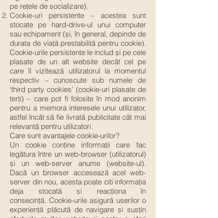
pe rețele de socializare).
Cookie-uri persistente – acestea sunt
stocate pe hard-drive-ul unui computer
sau echipament (și, în general, depinde de
durata de viață prestabilită pentru cookie).
Cookie-urile persistente le includ și pe cele
plasate de un alt website decât cel pe
care îl vizitează utilizatorul la momentul
respectiv – cunoscute sub numele de
‘third party cookies’ (cookie-uri plasate de
terți) – care pot fi folosite în mod anonim
pentru a memora interesele unui utilizator,
astfel încât să fie livrată publicitate cât mai
relevantă pentru utilizatori.
Care sunt avantajele cookie-urilor?
Un cookie conține informații care fac
legătura între un web-browser (utilizatorul)
și un web-server anume (website-ul).
Dacă un browser accesează acel web-
server din nou, acesta poate citi informația
deja stocată și reacționa în
consecință. Cookie-urile asigură userilor o
experiență plăcută de navigare și susțin