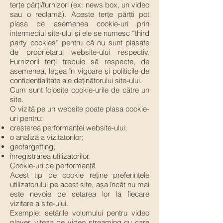
terțe părți/furnizori (ex: news box, un video
sau o reclamă). Aceste terțe părțti pot
plasa de asemenea cookie-uri prin
intermediul site-ului și ele se numesc “third
party cookies” pentru că nu sunt plasate
de proprietarul website-ului respectiv.
Furnizorii terți trebuie să respecte, de
asemenea, legea în vigoare și politicile de
confidențialitate ale deținătorului site-ului.
Cum sunt folosite cookie-urile de către un
site.
O vizită pe un website poate plasa cookie-
uri pentru:
creșterea performanței website-ului;
o analiză a vizitatorilor;
geotargetting;
înregistrarea utilizatorilor.
Cookie-uri de performanță
Acest tip de cookie reține preferințele
utilizatorului pe acest site, așa încât nu mai
este nevoie de setarea lor la fiecare
vizitare a site-ului.
Exemple: setările volumului pentru video
player, viteza de video streaming cu care