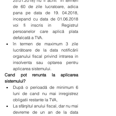
25.01.2018) nu il achit  in termen 
de 60 de zile lucratoare, adica 
pana pe data de 19. 04.2018, 
incepand cu data de 01.06.2018 
voi fi inscris in  Registrul 
persoanelor care aplică plata 
defalcată a TVA.  
în termen de maximum 3 zile 
lucrătoare de la data notificării 
organului fiscal privind intrarea in 
insolventa sau optarea pentru 
aplicarea sistemului. 
Cand pot renunta la aplicarea 
sistemului?
După o perioadă de minimum 6 
luni de cand nu mai inregistrez 
obligatii restante la TVA,  
La sfârşitul anului fiscal, dar nu mai 
devreme de un an de la data  