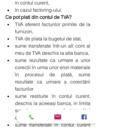
in contul curent,  
In cazul factoring-ului. 
Ce pot plati din contul de TVA?
TVA aferent facturilor primite de la 
furnizori,  
TVA de plata la bugetul de stat,  
sume transferate într-un alt cont al 
meu de TVA deschis la alta banca,  
sume rezultate ca urmare a unor 
corecţii în urma unor erori materiale 
în procesul de plată, sume 
rezultate ca urmare a corectării 
facturilor  
sume restituite în contul curent, 
deschis la aceeași banca, in limita 
sumelor cu care a fost creditat 
contul de TVA din contul curent.  
sume transferate în contul curent 
atunci cand nu mai am obligatia sa 