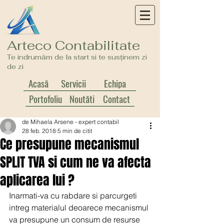
Arteco Contabilitate
Te indrumăm de la start si te susținem zi
de zi
Acasă
Servicii
Echipa
Portofoliu
Noutăți
Contact
de Mihaela Arsene - expert contabil
28 feb. 2018
5 min de citit
Ce presupune mecanismul
SPLIT TVA si cum ne va afecta
aplicarea lui ?
Inarmati-va cu rabdare si parcurgeti 
intreg materialul deoarece mecanismul 
va presupune un consum de resurse 