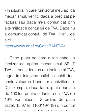
- In situatia in care furnizorul meu aplica 
mecanismul, verific daca a precizat pe 
factura sau daca mi-a comunicat prin 
alte mijloace contul lui de TVA. Daca nu 
a comunicat contul  de TVA  il aflu de 
aici :  
https://www.anaf.ro/ContIBANTVA/
 .
-  Orice plata pe care o fac catre un 
furnizor ce aplica mecanismul SPLIT 
TVA se considera ca are inclusa si TVA, 
legea imi interzice astfel sa achit doar 
contravaloarea bunurilor achizitionate. 
De exemplu, daca fac o plata partiala 
de 100 lei  pentru o  factura cu  TVA de 
19% voi intocmi  2 ordine de plata 
astfel: 15,97 lei (100*19/119) din contul 