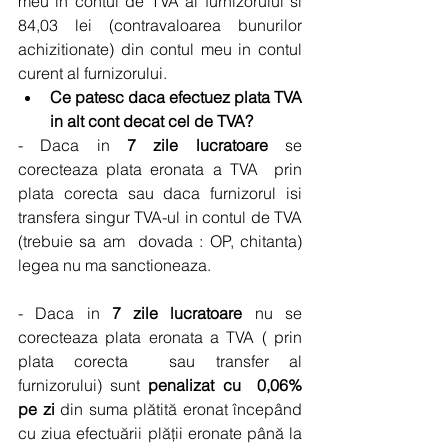
meu in contul de TVA al furnizorului si 
84,03 lei (contravaloarea bunurilor 
achizitionate) din contul meu in contul 
curent al furnizorului. 
Ce patesc daca efectuez plata TVA 
in alt cont decat cel de TVA?
- Daca in 
7 zile lucratoare
 se 
corecteaza plata eronata a TVA  prin 
plata corecta sau daca furnizorul isi 
transfera singur TVA-ul in contul de TVA 
(trebuie sa am  dovada : OP, chitanta) 
legea nu ma sanctioneaza.
- Daca in 
7 zile lucratoare
 nu se 
corecteaza plata eronata a TVA ( prin 
plata corecta  sau transfer al 
furnizorului) sunt
 penalizat cu  0,06% 
pe zi
 din suma plătită eronat începând 
cu ziua efectuării plăţii eronate până la 