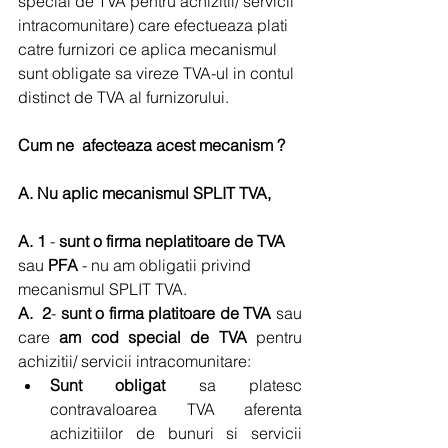
special de TVA pentru achizitii/ servicii 
intracomunitare) care efectueaza plati 
catre furnizori ce aplica mecanismul 
sunt obligate sa vireze TVA-ul in contul 
distinct de TVA al furnizorului.
Cum ne  afecteaza acest mecanism ?
A. Nu aplic mecanismul SPLIT TVA,
A. 1 
- 
sunt o firma neplatitoare de TVA
sau 
PFA 
- nu am obligatii privind 
mecanismul SPLIT TVA.
A.  2
- 
sunt o firma platitoare de TVA
 sau 
care 
am cod special de TVA
 pentru 
achizitii/ servicii intracomunitare: 
Sunt obligat
 sa platesc 
contravaloarea TVA aferenta 
achizitiilor de bunuri si servicii 