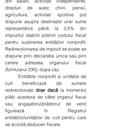
din salarii, activitati independente, 
drepturi de autor, chirii, pensii, 
agricultura, activitati sportive pot 
dispune asupra destinației unei sume 
reprezentând până la 3,5% din 
impozitul stabilit potrivit codului fiscal 
pentru susținerea entităților nonprofit. 
Redirectionarea de impozit se poate se 
dispune prin declaratia unica sau prin 
cerere adresata organului fiscal 
(formularul 230), dupa caz.
       Entitățile nonprofit și unitățile de 
cult beneficiază de sumele 
redirectionate 
doar dacă 
la momentul 
plății acestora de către organul fiscal 
sau angajatorul/plătitorul de venit 
figurează în Registrul 
entităților/unităților de cult pentru care 
se acordă deduceri fiscale.