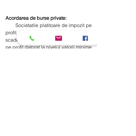
Acordarea de burse private:
       Societatile platitoare de impozit pe 
profit care acorda burse private pot 
scadea sumele aferente din impozitul 
pe profit datorat la nivelul valorii minime 
dintre 0,5% din cifra de afaceri si 20% 
din impozitul pe profit datorat.
     Persoanele fizice care obtin venituri 
din salarii, activitati independente, 
drepturi de autor, chirii, pensii, 
agricultura, activitati sportive pot 
dispune asupra destinației unei sume 
reprezentând până la 3,5% din 
impozitul stabilit potrivit codului fiscal 
pentru acordarea de burse private.
Aspecte importante: