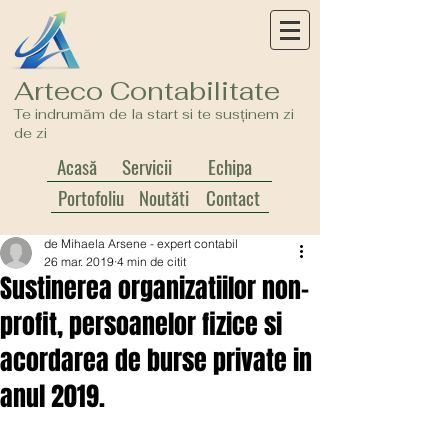
Arteco Contabilitate
Te indrumăm de la start si te susținem zi
de zi
Acasă
Servicii
Echipa
Portofoliu
Noutăți
Contact
de Mihaela Arsene - expert contabil
26 mar. 2019
4 min de citit
Sustinerea organizatiilor non-
profit, persoanelor fizice si
acordarea de burse private in
anul 2019.