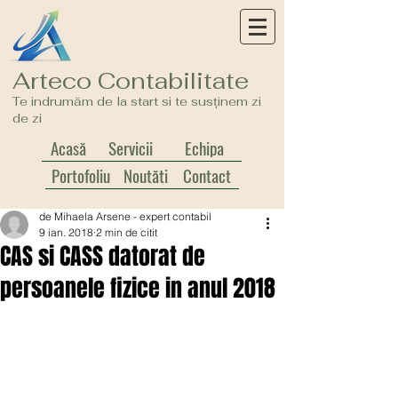
Arteco Contabilitate
Te indrumăm de la start si te susținem zi
de zi
Acasă
Servicii
Echipa
Portofoliu
Noutăți
Contact
de Mihaela Arsene - expert contabil
9 ian. 2018
2 min de citit
CAS si CASS datorat de
persoanele fizice in anul 2018